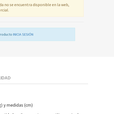
ada no se encuentra disponible en la web,
rcial.
producto
INICIA SESIÓN
LIDAD
TRAVESAÑO
LV
WHI
g) y medidas (cm)
ADP5310W
4812440114