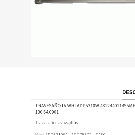
DESC
TRAVESAÑO LV WHI ADP5310W 481244011455M
130.64.0901
Travesaño lavavajillas.
Mod. ADP5310WH, ADG75572, LPA50.