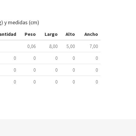
PRESOSTAT
LAVADORA
BALAY
g) y medidas (cm)
3TS730A/01
188.16.0002
antidad
Peso
Largo
Alto
Ancho
Nombre
0,06
8,00
5,00
7,00
Marca
Mo
0
0
0
0
0
BALAY
3T
0
0
0
0
0
0
0
0
0
0