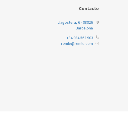
Contacto
Llagostera, 6 - 08026
Barcelona
+34 934 562 903
remle@remle.com