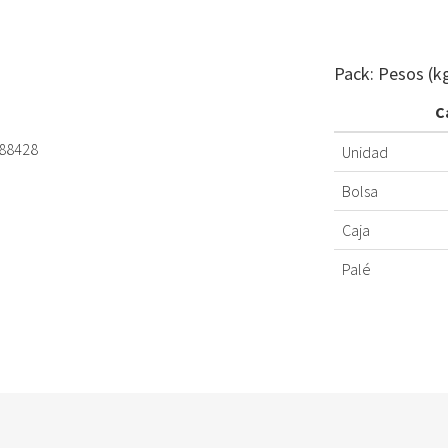
Pack: Pesos (k
C
188428
Unidad
Bolsa
Caja
Palé