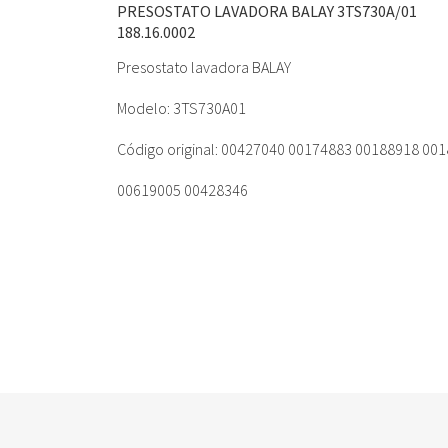
PRESOSTATO LAVADORA BALAY 3TS730A/01
188.16.0002
Presostato lavadora BALAY
Modelo: 3TS730A01
Código original: 00427040 00174883 00188918 00
00619005 00428346