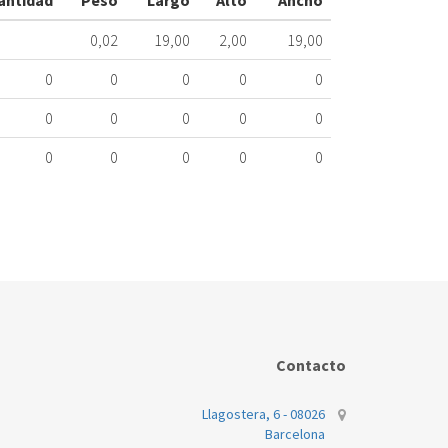
antidad
Peso
Largo
Alto
Ancho
ME
323.16.0062
0,02
19,00
2,00
19,00
Nombre
0
0
0
0
0
Marca
Mo
0
0
0
0
0
BALAY
3W
0
0
0
0
0
Contacto
Llagostera, 6 - 08026
Barcelona