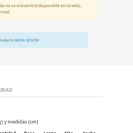
ada no se encuentra disponible en la web,
rcial.
producto
INICIA SESIÓN
LIDAD
ANILLO
RODADURA
HM
g) y medidas (cm)
BAL
3WMX1918/0