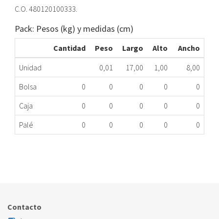
C.O. 480120100333.
Pack: Pesos (kg) y medidas (cm)
Cantidad
Peso
Largo
Alto
Ancho
Unidad
0,01
17,00
1,00
8,00
Bolsa
0
0
0
0
0
Caja
0
0
0
0
0
Palé
0
0
0
0
0
CIERRE PTA HM WHI 480120100333 ME
323.64.0019
Nombre Marca
Modelo
Código Fabricante
WHIRLPOOL
XXX
480120100333
Contacto