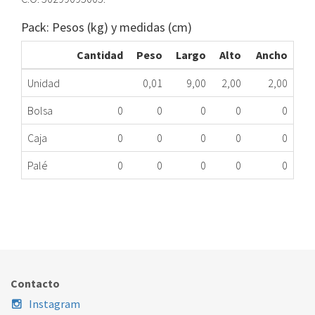
Pack: Pesos (kg) y medidas (cm)
Cantidad
Peso
Largo
Alto
Ancho
Unidad
0,01
9,00
2,00
2,00
Bolsa
0
0
0
0
0
Caja
0
0
0
0
0
Palé
0
0
0
0
0
DIODO ALTO VOLTAJE HM ELE EMS17215U ME
323.33.0067
Nombre Marca
Modelo
Código Fabricante
ELECTROLUX
EMS17215U
50299095005
Contacto
Instagram