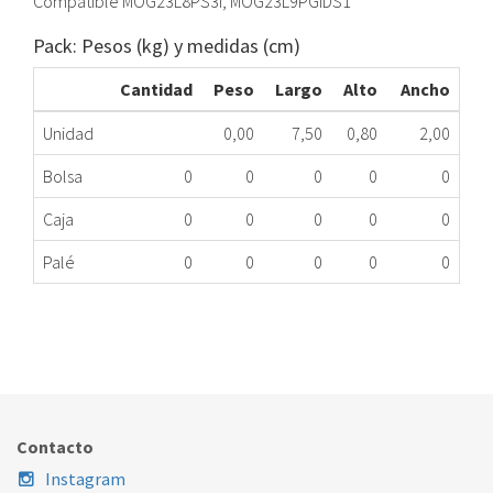
Compatible MOG23L8PS3I, MOG23L9PGIDS1
Pack: Pesos (kg) y medidas (cm)
Cantidad
Peso
Largo
Alto
Ancho
Unidad
0,00
7,50
0,80
2,00
Bolsa
0
0
0
0
0
Caja
0
0
0
0
0
Palé
0
0
0
0
0
DIODO HM DICORE INOX MOG23L8PS2I MG
323.89.0482
Nombre Marca
Modelo
Código Fabricante
DICORE
MOG23L8PS2I
XXX
Contacto
Instagram