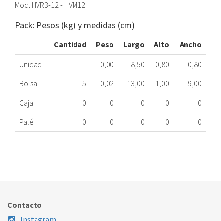
Mod. HVR3-12 - HVM12
Pack: Pesos (kg) y medidas (cm)
Cantidad
Peso
Largo
Alto
Ancho
Unidad
0,00
8,50
0,80
0,80
Bolsa
5
0,02
13,00
1,00
9,00
Caja
0
0
0
0
0
Palé
0
0
0
0
0
DIODO HORNO MICROONDAS HVM-12 1 FASTON
323.01.0102
Nombre Marca
Modelo
Código Fabricante
Contacto
Instagram