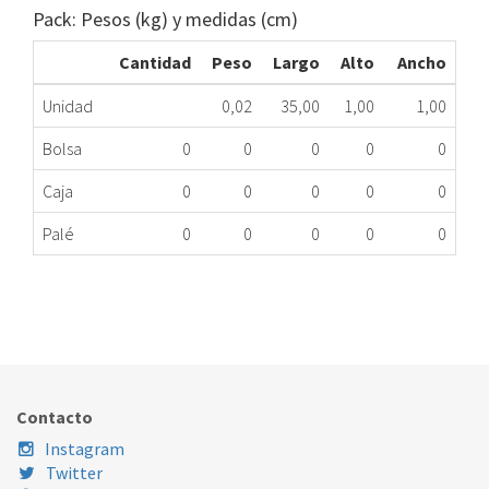
Pack: Pesos (kg) y medidas (cm)
Cantidad
Peso
Largo
Alto
Ancho
Unidad
0,02
35,00
1,00
1,00
Bolsa
0
0
0
0
0
Caja
0
0
0
0
0
Palé
0
0
0
0
0
FUSIBLES EVAP FR INDESIT C00293529 ME
323.43.0001
Nombre Marca
Modelo
Código Fabricante
INDESIT
XXX
C00293529
Contacto
Instagram
Twitter