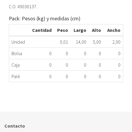
C.O. 49030137.
Pack: Pesos (kg) y medidas (cm)
Cantidad
Peso
Largo
Alto
Ancho
Unidad
0,01
14,00
5,00
2,00
Bolsa
0
0
0
0
0
Caja
0
0
0
0
0
Palé
0
0
0
0
0
GANCHO CIERRE PTA.HM CANDY EGO-G25DCW ME
323.24.0018
Nombre Marca
Modelo
Código Fabricante
CANDY
EGO-G25DCW
49030137
Contacto