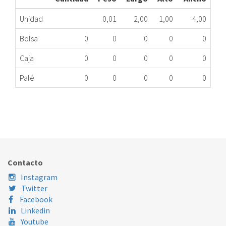
Unidad
0,01
2,00
1,00
4,00
Bolsa
0
0
0
0
0
Caja
0
0
0
0
0
Palé
0
0
0
0
0
INTERRUPTOR MICROONDAS SIN PALANCA 15A
323.01.0170
Nombre Marca
Modelo
Código Fabricante
Contacto
Instagram
Twitter
Facebook
Linkedin
Youtube