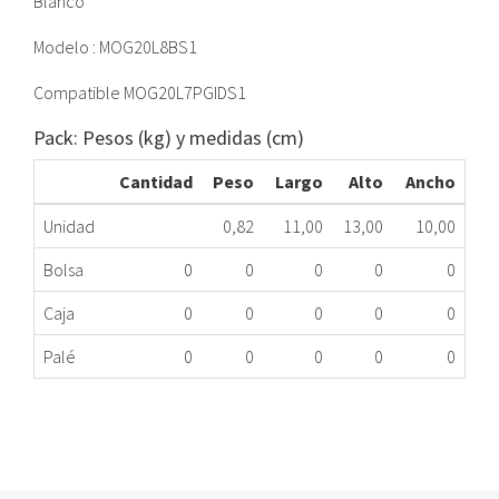
Blanco
Modelo : MOG20L8BS1
Compatible MOG20L7PGIDS1
Pack: Pesos (kg) y medidas (cm)
Cantidad
Peso
Largo
Alto
Ancho
Unidad
0,82
11,00
13,00
10,00
Bolsa
0
0
0
0
0
Caja
0
0
0
0
0
Palé
0
0
0
0
0
MAGNETRON HM DICORE BLANCO MOG20L8BS2 MG
323.89.0262
Nombre Marca
Modelo
Código Fabricante