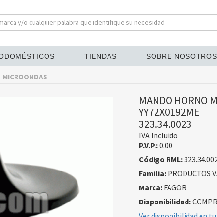
ODOMÉSTICOS
TIENDAS
SOBRE NOSOTROS
S MICROONDAS
MANDO HORNO M
YY72X0192ME
323.34.0023
IVA Incluido
P.V.P.:
0.00
Código RML:
323.34.00
Familia:
PRODUCTOS V
Marca:
FAGOR
Disponibilidad:
COMPRA
Ver disponibilidad en tu