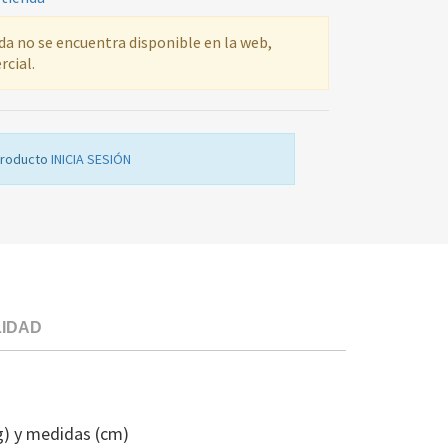
ada no se encuentra disponible en la web,
rcial.
producto
INICIA SESIÓN
LIDAD
MANDO
HORNO
MICROONDA
g) y medidas (cm)
FAGOR