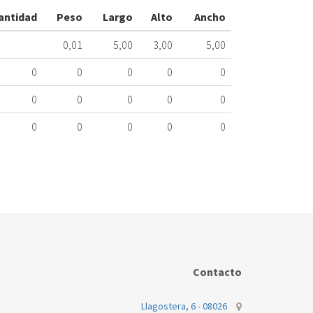
YY72X0192M
antidad
Peso
Largo
Alto
Ancho
323.34.0023
0,01
5,00
3,00
5,00
Nombre
Marca
Mo
0
0
0
0
0
FAGOR
MW
0
0
0
0
0
0
0
0
0
0
Contacto
Llagostera, 6 - 08026