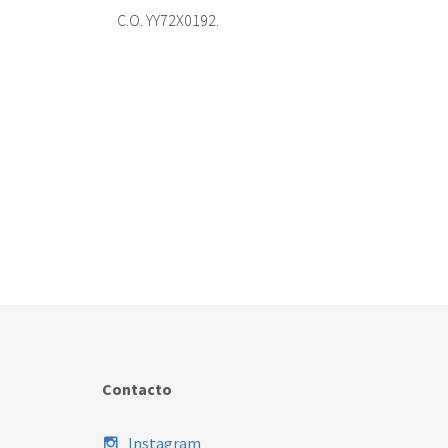
C.O. YY72X0192.
Contacto
Instagram