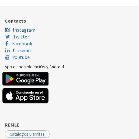
TEKA
MCE 32 BIH INOX
89330079
Contacto
TEKA
MW-18MI
89330079
Instagram
TEKA
MWE 32 BI INOX
89330079
Twitter
Facebook
TEKA
TMW 18 BI VR01
89330079
Linkedin
Youtube
TEKA
TMW 20.2 BI CN
89330079
App disponible en iOs y Android
REMLE
Catálogos y tarifas