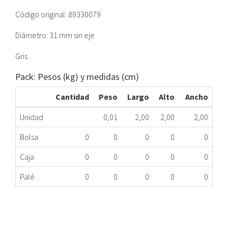
Código original: 89330079
Diámetro: 31 mm sin eje
Gris
Pack: Pesos (kg) y medidas (cm)
Cantidad
Peso
Largo
Alto
Ancho
Unidad
0,01
2,00
2,00
2,00
Bolsa
0
0
0
0
0
Caja
0
0
0
0
0
Palé
0
0
0
0
0
MANDO MICROONDAS TEKA 89330079
323.78.0067
Nombre Marca
Modelo
Código Fabricante