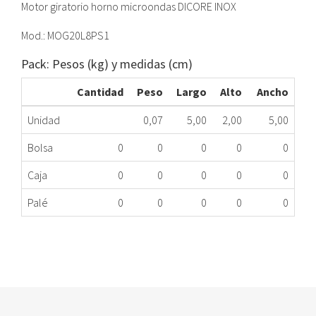
Motor giratorio horno microondas DICORE INOX
Mod.: MOG20L8PS1
Pack: Pesos (kg) y medidas (cm)
Cantidad
Peso
Largo
Alto
Ancho
Unidad
0,07
5,00
2,00
5,00
Bolsa
0
0
0
0
0
Caja
0
0
0
0
0
Palé
0
0
0
0
0
MOTOR GIRATORIO HM DICORE INOX MG
323.89.0641
Nombre Marca
Modelo
Código Fabricante
DICORE
MOG20L8PS1