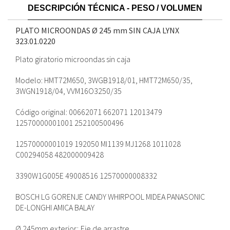
DESCRIPCIÓN TÉCNICA - PESO / VOLUMEN
PLATO MICROONDAS Ø 245 mm SIN CAJA LYNX
323.01.0220
Plato giratorio microondas sin caja
Modelo: HMT72M650, 3WGB1918/01, HMT72M650/35,
3WGN1918/04, VVM16O3250/35
Código original: 00662071 662071 12013479
12570000001001 252100500496
12570000001019 192050 MI1139 MJ1268 1011028
C00294058 482000009428
3390W1G005E 49008516 12570000008332
BOSCH LG GORENJE CANDY WHIRPOOL MIDEA PANASONIC
DE-LONGHI AMICA BALAY
Ø 245mm exterior; Eje de arrastre