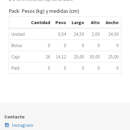
Pack: Pesos (kg) y medidas (cm)
Cantidad
Peso
Largo
Alto
Ancho
Unidad
0,54
24,50
2,00
24,50
Bolsa
0
0
0
0
0
Caja
26
14,12
25,00
30,00
25,00
Palé
0
0
0
0
0
PLATO MICROONDAS Ø 245 mm SIN CAJA LYNX
323.01.0220
Nombre Marca
Modelo
Código Fabricante
Contacto
Instagram