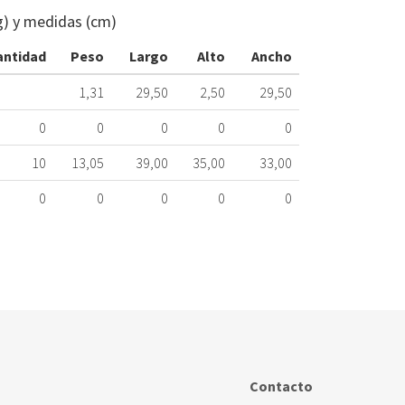
Ø
g) y medidas (cm)
318
mm.
antidad
Peso
Largo
Alto
Ancho
MOULINEX
323.01.0204
1,31
29,50
2,50
29,50
Nombre
0
0
0
0
0
Marca
Mo
10
13,05
39,00
35,00
33,00
0
0
0
0
0
Contacto