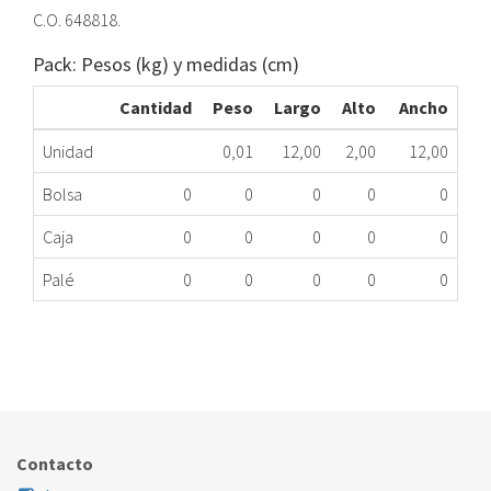
C.O. 648818.
Pack: Pesos (kg) y medidas (cm)
Cantidad
Peso
Largo
Alto
Ancho
Unidad
0,01
12,00
2,00
12,00
Bolsa
0
0
0
0
0
Caja
0
0
0
0
0
Palé
0
0
0
0
0
TERMISTOR HM SIEMENS HB84H500/35 ME
323.67.0013
Nombre Marca
Modelo
Código Fabricante
SIEMENS
HB84H500/35
648818
Contacto