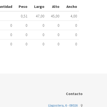
11019617ME
antidad
Peso
Largo
Alto
Ancho
170.20.0121
0,51
47,00
45,00
4,00
Nombre
Marca
Mo
0
0
0
0
0
BOSCH
WA
0
0
0
0
0
0
0
0
0
0
Contacto
Llagostera, 6 - 08026