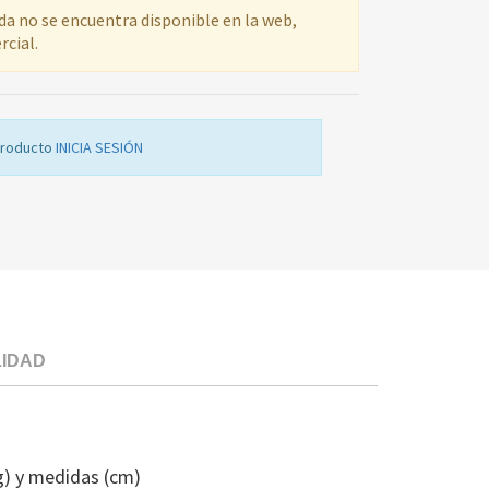
ada no se encuentra disponible en la web,
rcial.
producto
INICIA SESIÓN
LIDAD
MARCO
EXTERIOR
LAVADORA
g) y medidas (cm)
BOSCH