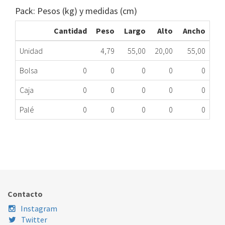
Pack: Pesos (kg) y medidas (cm)
Cantidad
Peso
Largo
Alto
Ancho
Unidad
4,79
55,00
20,00
55,00
Bolsa
0
0
0
0
0
Caja
0
0
0
0
0
Palé
0
0
0
0
0
PUERTA ESC.COMP LD IND PWE6105WEU ME
170.43.0043
Nombre Marca
Modelo
Código Fabricante
INDESIT
PWE6105WEU
C00272454
Contacto
Instagram
Twitter