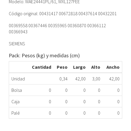
Modelo: WAE24441PL/61, WXL127FEE
Código original: 00431417 00672818 00437614 00432201
00369558 00367446 00355965 00360870 00366112
00366943
SIEMENS
Pack: Pesos (kg) y medidas (cm)
Cantidad
Peso
Largo
Alto
Ancho
Unidad
0,34
42,00
3,00
42,00
Bolsa
0
0
0
0
0
Caja
0
0
0
0
0
Palé
0
0
0
0
0
PUERTA ESC. LD BALAY EMBELLECE 431417 ME