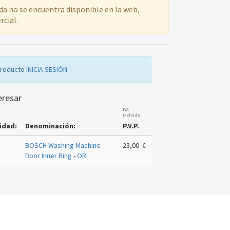
ada no se encuentra disponible en la web,
rcial.
producto
INICIA SESIÓN
eresar
IVA
Incluido
idad:
Denominación:
P.V.P.
BOSCH Washing Machine
23,00 €
Door Inner Ring
-
ORI