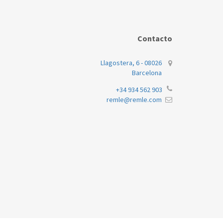
Contacto
Llagostera, 6 - 08026
Barcelona
+34 934 562 903
remle@remle.com