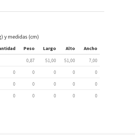
PUERTA
ESC.
LD
g) y medidas (cm)
BOS
11035685
antidad
Peso
Largo
Alto
Ancho
ARO
INT
0,87
51,00
51,00
7,00
EXME
170.20.0073
0
0
0
0
0
Nombre
0
0
0
0
0
Marca
Mo
0
0
0
0
0