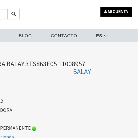
MI CUENTA
BLOG
CONTACTO
ES
A BALAY 3TS863E05 11008957
BALAY
22
ADORA
 PERMANENTE
 tienda