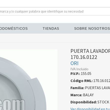
ODOMÉSTICOS
TIENDAS
SOBRE NOSOTROS
PUERTA LAVADOR
170.16.0122
ORI
IVA Incluido
P.V.P.:
155.05
Código RML:
170.16.01
Familia:
PUERTAS LAV
Marca:
BALAY
Disponibilidad:
STOCK
Ver disponibilidad en tu