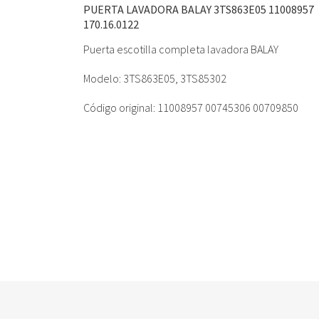
PUERTA LAVADORA BALAY 3TS863E05 11008957
170.16.0122
Puerta escotilla completa lavadora BALAY
Modelo: 3TS863E05, 3TS85302
Código original: 11008957 00745306 00709850