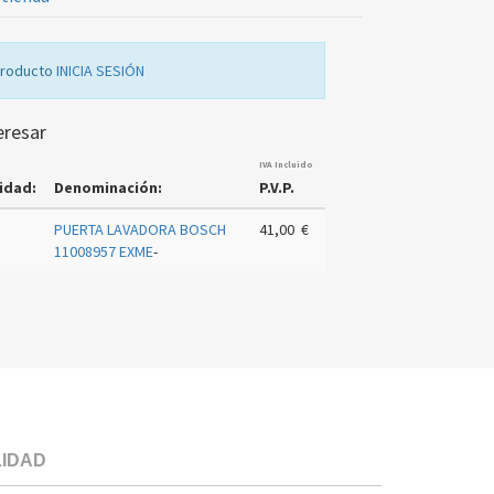
producto
INICIA SESIÓN
eresar
IVA Incluido
idad:
Denominación:
P.V.P.
PUERTA LAVADORA BOSCH
41,00 €
11008957 EXME
-
LIDAD