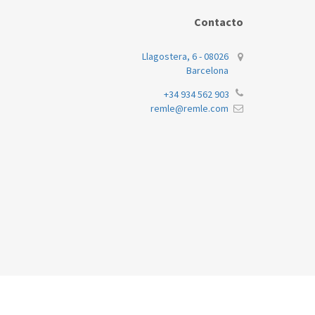
Contacto
Llagostera, 6 - 08026
Barcelona
+34 934 562 903
remle@remle.com