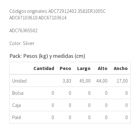
Códigos originales: ADC72912402 3581ER1005C
ADC67103610 ADC67103614
ADC76365502
Color: Silver
Pack: Pesos (kg) y medidas (cm)
Cantidad
Peso
Largo
Alto
Ancho
Unidad
3,83
45,00
44,00
17,00
Bolsa
0
0
0
0
0
Caja
0
0
0
0
0
Palé
0
0
0
0
0
PUERTA LAVADORA COMPLETA LG ADC72912402