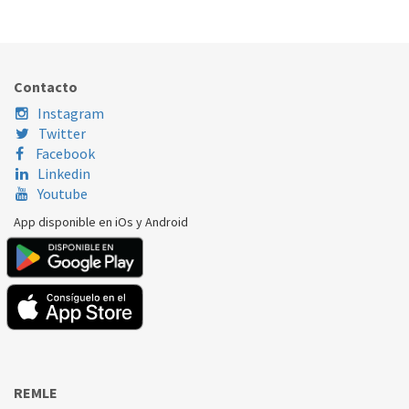
170.97.0009
Nombre Marca
Modelo
Código Fabricante
LG
WD-12807TX
ADC72912402
Contacto
Instagram
Twitter
Facebook
Linkedin
Youtube
App disponible en iOs y Android
REMLE