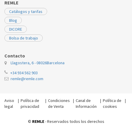
REMLE
Catálogos y tarifas
Blog
DICORE
Bolsa de trabajo
Contacto
Llagostera, 6 - 08026
Barcelona
+34 934 562 903
remle@remle.com
Aviso
|
Política de
|
Condiciones
|
Canal de
|
Política de
|
legal
privacidad
de Venta
Información
cookies
©
REMLE
- Reservados todos los derechos