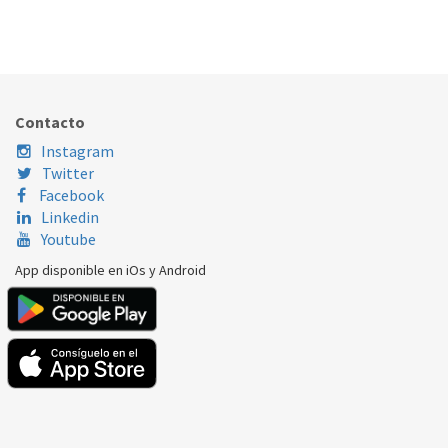
PUERTA LAVADORA INDESIT C00610624
170.43.0087
Nombre Marca
Modelo
Código Fabricante
INDESIT
EWE 81252 W EU
C00632752
Contacto
Instagram
Twitter
Facebook
Linkedin
Youtube
App disponible en iOs y Android