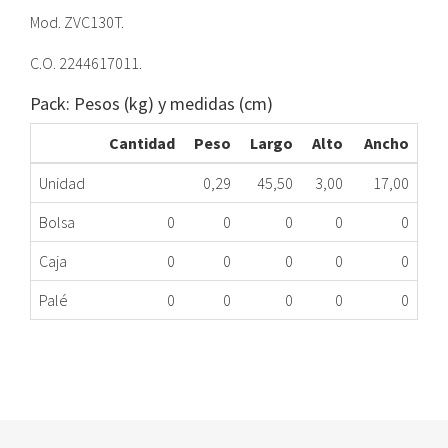
Mod. ZVC130T.
C.O. 2244617011.
Pack: Pesos (kg) y medidas (cm)
Cantidad
Peso
Largo
Alto
Ancho
Unidad
0,29
45,50
3,00
17,00
Bolsa
0
0
0
0
0
Caja
0
0
0
0
0
Palé
0
0
0
0
0
PTA.EVAPORA FR ELE 2244617011 ZVC130T ME
418.33.0059
Nombre Marca
Modelo
Código Fabricante