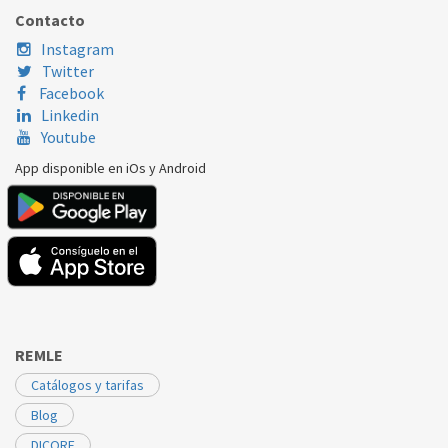
CORBERÓ
CV8501
2244617011
Contacto
ELECTROLUX
ZV130T
2244617011
Instagram
Twitter
ELECTROLUX
ZVC130T
2244617011
Facebook
Linkedin
ZANUSSI
ZV130T
2244617011
Youtube
ZANUSSI
ZVC130T
2244617011
App disponible en iOs y Android
REMLE
Catálogos y tarifas
Blog
DICORE