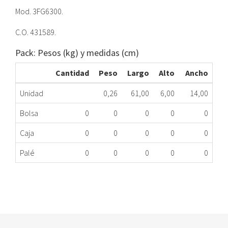
Mod. 3FG6300.
C.O. 431589.
Pack: Pesos (kg) y medidas (cm)
Cantidad
Peso
Largo
Alto
Ancho
Unidad
0,26
61,00
6,00
14,00
Bolsa
0
0
0
0
0
Caja
0
0
0
0
0
Palé
0
0
0
0
0
TAPA SUPERIOR FR BALAY 431589 3FG6300 ME
416.16.0012
Nombre Marca
Modelo
Código Fabricante