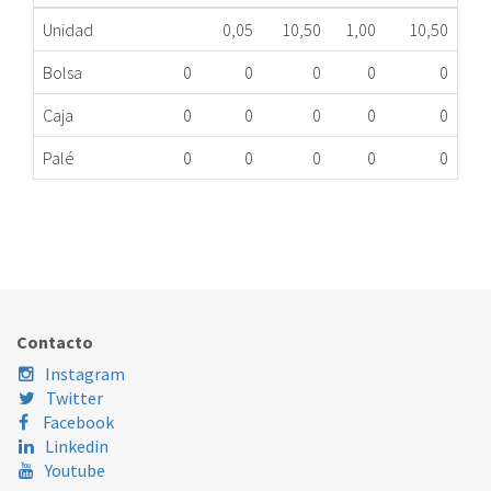
Unidad
0,05
10,50
1,00
10,50
Bolsa
0
0
0
0
0
Caja
0
0
0
0
0
Palé
0
0
0
0
0
QUEMADOR COCINA FAGOR Ø105 mm.
336.34.0550
Nombre Marca
Modelo
Código Fabricante
Contacto
Instagram
Twitter
Facebook
Linkedin
Youtube