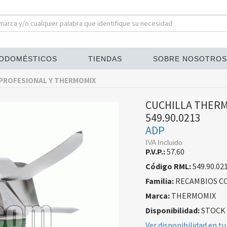
ODOMÉSTICOS
TIENDAS
SOBRE NOSOTROS
 PROFESIONAL Y THERMOMIX
CUCHILLA THERM
549.90.0213
ADP
IVA Incluido
P.V.P.:
57.60
Código RML:
549.90.02
Familia:
RECAMBIOS CO
Marca:
THERMOMIX
Disponibilidad:
STOCK
Ver disponibilidad en tu