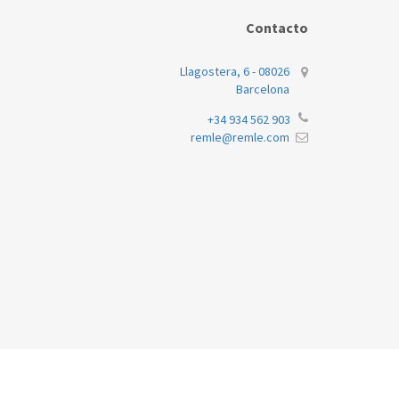
Contacto
Llagostera, 6 - 08026
Barcelona
+34 934 562 903
remle@remle.com