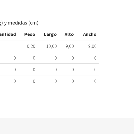
CUCHILLA
THERMOMIX
TM6
g) y medidas (cm)
58330
549.90.0213
antidad
Peso
Largo
Alto
Ancho
Nombre
0,20
10,00
9,00
9,00
Marca
0
0
0
0
0
THERMOMIX
0
0
0
0
0
STANDARD
0
0
0
0
0