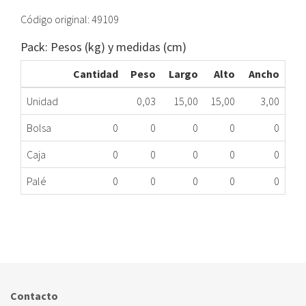
Código original: 49109
Pack: Pesos (kg) y medidas (cm)
Cantidad
Peso
Largo
Alto
Ancho
Unidad
0,03
15,00
15,00
3,00
Bolsa
0
0
0
0
0
Caja
0
0
0
0
0
Palé
0
0
0
0
0
MARIPOSA ROBOT COCINA THERMOMIX TM5
549.90.0201
Nombre Marca
Modelo
Código Fabricante
THERMOMIX
TM5
49109
Contacto