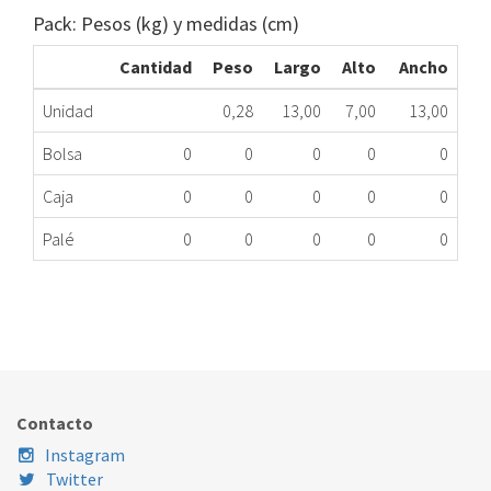
Pack: Pesos (kg) y medidas (cm)
Cantidad
Peso
Largo
Alto
Ancho
Unidad
0,28
13,00
7,00
13,00
Bolsa
0
0
0
0
0
Caja
0
0
0
0
0
Palé
0
0
0
0
0
RELOJ MINUTERO SE INDESIT C00195002 ME
269.43.0002
Nombre Marca
Modelo
Código Fabricante
INDESIT
IS70C
C00195002
Contacto
Instagram
Twitter