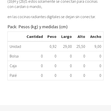
(1b)H y (2b)S estos solamente se conectan para cocinas
con cardan o mando,
en las cocinas radiantes digitales se dejan sin conectar.
Pack: Pesos (kg) y medidas (cm)
Cantidad
Peso
Largo
Alto
Ancho
Unidad
0,92
29,00
25,50
9,00
Bolsa
0
0
0
0
0
Caja
0
0
0
0
0
Palé
0
0
0
0
0
RESISTENCIA VITROCERÁMICA TEKA 60702011
328.78.0003
Nombre Marca
Modelo
Código Fabricante