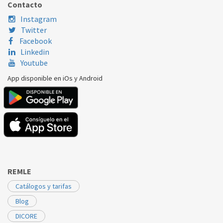
Contacto
ARISTON
A6TMH2AFXEX
C00288251X
Instagram
Twitter
ARISTON
A6TMH2FWEX
C00288251X
Facebook
Linkedin
ARISTON
ACMK6531WH1
C00288251X
Youtube
ARISTON
ACMT6332IX1
C00288251X
App disponible en iOs y Android
ARISTON
AHP66X
C00288251X
INDESIT
FB97CIX
C00288251
INDESIT
FC87IX
C00288251
INDESIT
FD611SLHA
C00288251
REMLE
INDESIT
FE10BIX
C00288251
Catálogos y tarifas
INDESIT
FT8501AV
C00288251
Blog
INDESIT
FZ611AN
C00288251
DICORE