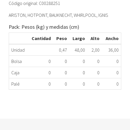
Código original: C00288251
ARISTON, HOTPOINT, BAUKNECHT, WHIRLPOOL, IGNIS
Pack: Pesos (kg) y medidas (cm)
Cantidad
Peso
Largo
Alto
Ancho
Unidad
0,47
48,00
2,00
36,00
Bolsa
0
0
0
0
0
Caja
0
0
0
0
0
Palé
0
0
0
0
0
RESISTENCIA HORNO INDESIT C00288251
326.43.0004
Nombre Marca
Modelo
Código Fabricante
ARISTON
A6MSH2FXEX
C00288251X