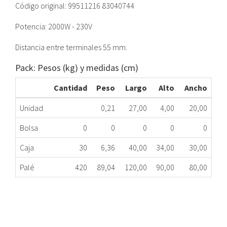
Código original: 99511216 83040744
Potencia: 2000W - 230V
Distancia entre terminales 55 mm.
Pack: Pesos (kg) y medidas (cm)
Cantidad
Peso
Largo
Alto
Ancho
Unidad
0,21
27,00
4,00
20,00
Bolsa
0
0
0
0
0
Caja
30
6,36
40,00
34,00
30,00
Palé
420
89,04
120,00
90,00
80,00
RESISTENCIA HORNO TEKA 2000W 99511216
326.78.5620
Nombre Marca
Modelo
Código Fabricante