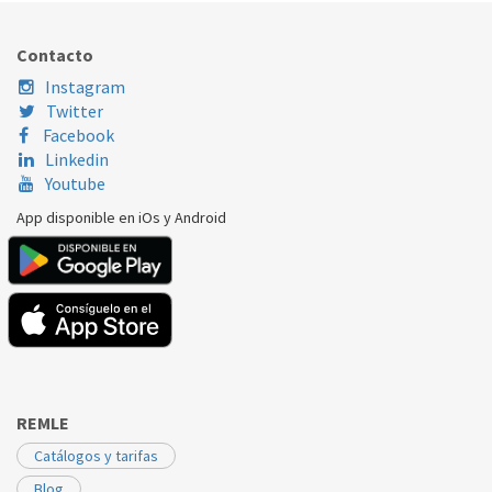
STANDARD
HT610
99511216
Contacto
STANDARD
HT710
99511216
Instagram
Twitter
TEKA
HT610 / 710
99511216
Facebook
Linkedin
Youtube
App disponible en iOs y Android
REMLE
Catálogos y tarifas
Blog