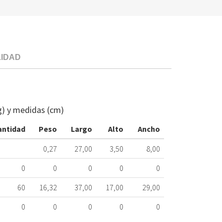
LIDAD
RESISTENCIA
LAVADORA
BOSCH
g) y medidas (cm)
00265961
190.20.0002
antidad
Peso
Largo
Alto
Ancho
Nombre
0,27
27,00
3,50
8,00
Marca
Mo
0
0
0
0
0
BALAY
3T
60
16,32
37,00
17,00
29,00
BOSCH
WF
0
0
0
0
0
BOSCH
WF