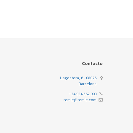
BOSCH
WF
Contacto
Llagostera, 6 - 08026
Barcelona
+34 934 562 903
remle@remle.com