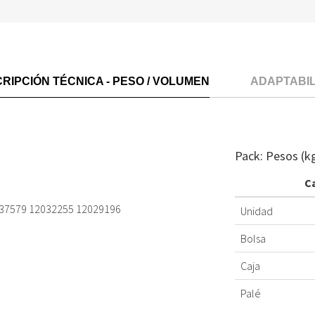
RIPCIÓN TÉCNICA - PESO / VOLUMEN
ADAPTABI
Pack: Pesos (k
C
037579 12032255 12029196
Unidad
Bolsa
Caja
Palé