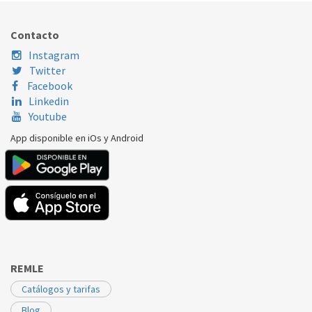
INDESIT
D412FR
144251
Contacto
INDESIT
D412FR
144256
Instagram
Twitter
INDESIT
D412FR
61014
Facebook
Linkedin
INDESIT
D41FR
144251
Youtube
INDESIT
D41FR
144256
App disponible en iOs y Android
INDESIT
D41FR
61014
INDESIT
DG6145
144251
INDESIT
LVT1864
144251
INDESIT
LVT1864
144256
REMLE
INDESIT
LVT1864
61014
Catálogos y tarifas
Blog