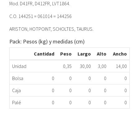
Mod. D41FR, D412FR, LVT1864.
C.O. 144251 = 061014 = 144256
ARISTON, HOTPOINT, SCHOLTES, TAURUS.
Pack: Pesos (kg) y medidas (cm)
Cantidad
Peso
Largo
Alto
Ancho
Unidad
0,35
30,00
3,00
14,00
Bolsa
0
0
0
0
0
Caja
0
0
0
0
0
Palé
0
0
0
0
0
RESISTENCIA LAVAVAJILLAS INDESIT 1800W
245.43.0002
Nombre Marca
Modelo
Código Fabricante