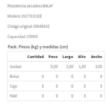
Resistencia secadora BALAY
Modelo: 3SC70101EE
Código original: 00649632
Capacidad: 2300W
Pack: Pesos (kg) y medidas (cm)
Cantidad
Peso
Largo
Alto
Ancho
Unidad
0,00
2,00
1,00
3,00
Bolsa
0
0
0
0
0
Caja
0
0
0
0
0
Palé
0
0
0
0
0
RESISTENCIA SECADORA BALAY 649632
279.16.0006