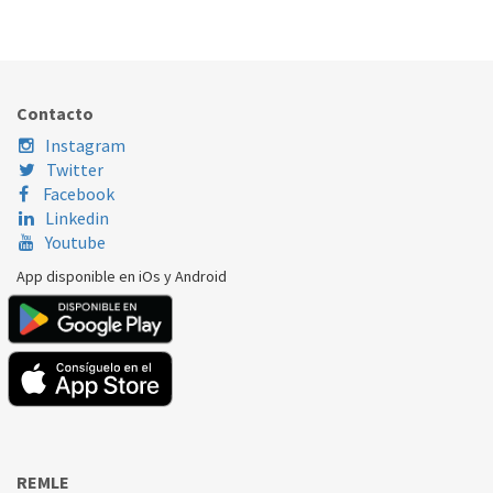
Nombre Marca
Modelo
Código Fabricante
BALAY
3SC70101EE
649632
Contacto
Instagram
Twitter
Facebook
Linkedin
Youtube
App disponible en iOs y Android
REMLE