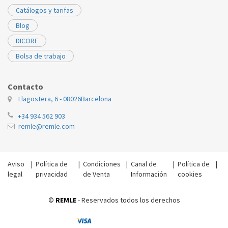
Catálogos y tarifas
Blog
DICORE
Bolsa de trabajo
Contacto
Llagostera, 6 - 08026
Barcelona
+34 934 562 903
remle@remle.com
Aviso
|
Política de
|
Condiciones
|
Canal de
|
Política de
|
legal
privacidad
de Venta
Información
cookies
©
REMLE
- Reservados todos los derechos