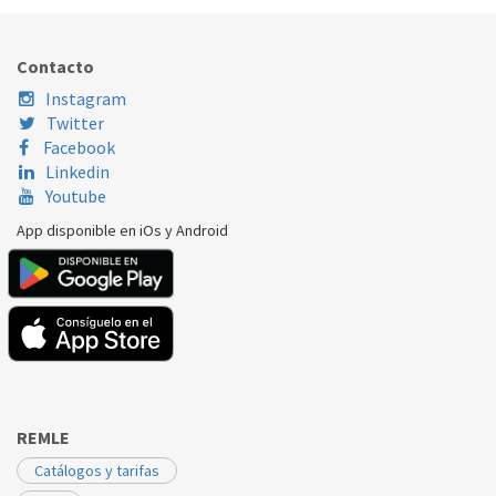
Nombre Marca
Modelo
Código Fabricante
BEKO
DB7111PA0
2976680200
Contacto
Instagram
Twitter
Facebook
Linkedin
Youtube
App disponible en iOs y Android
REMLE
Catálogos y tarifas