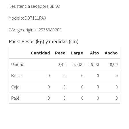
Resistencia secadora BEKO
Modelo: DB7111PA0
Código original: 2976680200
Pack: Pesos (kg) y medidas (cm)
Cantidad
Peso
Largo
Alto
Ancho
Unidad
0,40
25,00
19,00
8,00
Bolsa
0
0
0
0
0
Caja
0
0
0
0
0
Palé
0
0
0
0
0
RESISTENCIA SECADORA BEKO 2976680200
279.90.0022