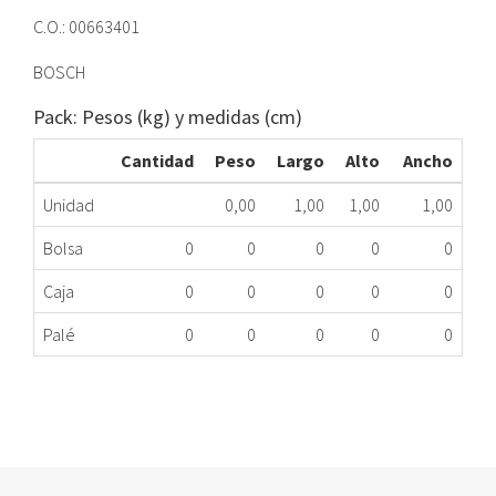
C.O.: 00663401
BOSCH
Pack: Pesos (kg) y medidas (cm)
Cantidad
Peso
Largo
Alto
Ancho
Unidad
0,00
1,00
1,00
1,00
Bolsa
0
0
0
0
0
Caja
0
0
0
0
0
Palé
0
0
0
0
0
RESISTENCIA SECADORA BOSCH 00663401 ME
279.20.0016
Nombre Marca
Modelo
Código Fabricante