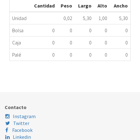
Cantidad
Peso
Largo
Alto
Ancho
Unidad
0,02
5,30
1,00
5,30
Bolsa
0
0
0
0
0
Caja
0
0
0
0
0
Palé
0
0
0
0
0
RETÉN LAVADORA 30x53,5x9/14 ZANUSSI
074.87.0030
Nombre Marca
Modelo
Código Fabricante
CORBERÓ
LD1180
3566900001
Contacto
ZANUSSI
FL824V
3566900001
Instagram
ZANUSSI
FL834V
3566900001
Twitter
Facebook
ZANUSSI
SERIE700
3566900001
Linkedin