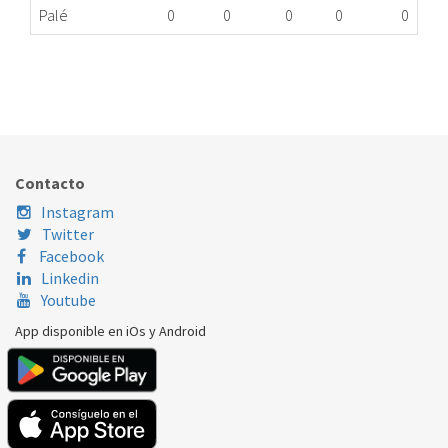
Palé
0
0
0
0
0
RUEDA CESTO LAVAVAJILLAS BOSCH 611475
223.20.0005
Nombre Marca
Modelo
Código Fabricante
BOSCH
XXX
611475
Contacto
Instagram
Twitter
Facebook
Linkedin
Youtube
App disponible en iOs y Android