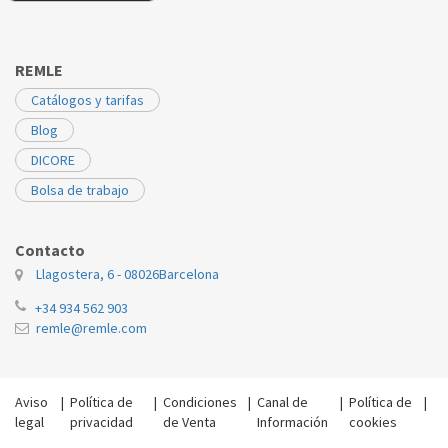
REMLE
Catálogos y tarifas
Blog
DICORE
Bolsa de trabajo
Contacto
Llagostera, 6 - 08026
Barcelona
+34 934 562 903
remle@remle.com
Aviso
|
Política de
|
Condiciones
|
Canal de
|
Política de
|
legal
privacidad
de Venta
Información
cookies