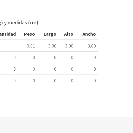
RUEDA
CESTO
LAVAVAJILLA
g) y medidas (cm)
ELECTROLUX
KIT
antidad
Peso
Largo
Alto
Ancho
223.33.0013
0,01
3,00
3,00
3,00
Nombre
Marca
0
0
0
0
0
AEG
0
0
0
0
0
AEG
0
0
0
0
0
AEG
AEG
AEG
AEG