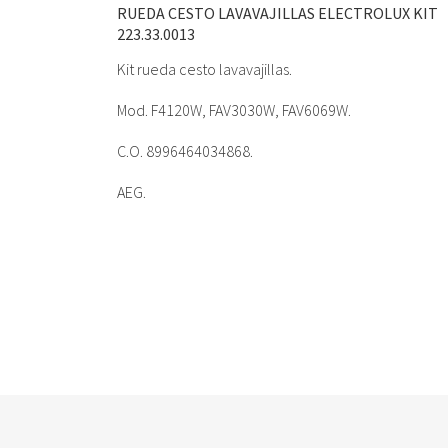
RUEDA CESTO LAVAVAJILLAS ELECTROLUX KIT
223.33.0013
Kit rueda cesto lavavajillas.
Mod. F4120W, FAV3030W, FAV6069W.
C.O. 8996464034868.
AEG.