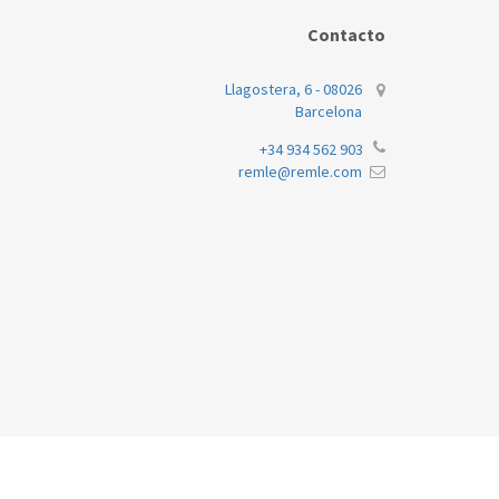
AEG
Contacto
AEG
Llagostera, 6 - 08026
AEG
Barcelona
AEG
+34 934 562 903
remle@remle.com
AEG
AEG
AEG
AEG
AEG
AEG
AEG
AEG