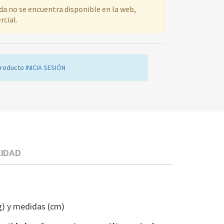
ada no se encuentra disponible en la web,
rcial.
producto
INICIA SESIÓN
LIDAD
SELECTOR
CC
VITRO
g) y medidas (cm)
EDE
CC2055424