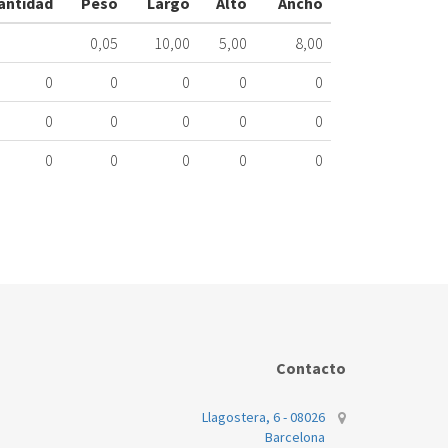
antidad
Peso
Largo
Alto
Ancho
EXME
331.32.0004
0,05
10,00
5,00
8,00
Nombre
0
0
0
0
0
Marca
Mo
0
0
0
0
0
EDESA
ME
0
0
0
0
0
Contacto
Llagostera, 6 - 08026
Barcelona