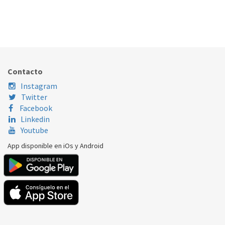
SELECTOR HORNO TEKA MULTIFUNCIÓN TURBO
330.78.0040
Nombre Marca
Modelo
Código Fabricante
TEKA
HM735
83040103
Contacto
TEKA
HT485
83030414
Instagram
Twitter
Facebook
Linkedin
Youtube
App disponible en iOs y Android