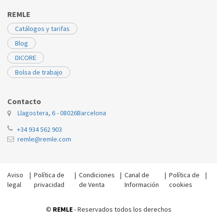
REMLE
Catálogos y tarifas
Blog
DICORE
Bolsa de trabajo
Contacto
Llagostera, 6 - 08026
Barcelona
+34 934 562 903
remle@remle.com
Aviso
|
Política de
|
Condiciones
|
Canal de
|
Política de
|
legal
privacidad
de Venta
Información
cookies
©
REMLE
- Reservados todos los derechos