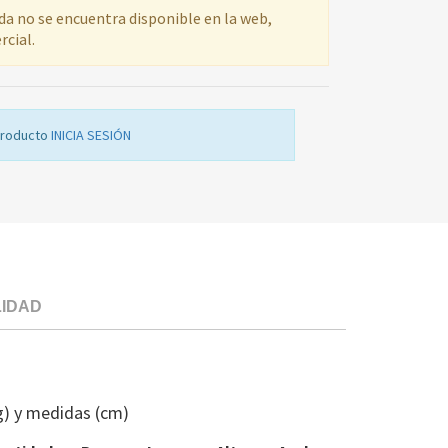
ada no se encuentra disponible en la web,
rcial.
producto
INICIA SESIÓN
LIDAD
SOP.GUIA
PARRI.FR
LIEB
g) y medidas (cm)
7432348
IZDA.