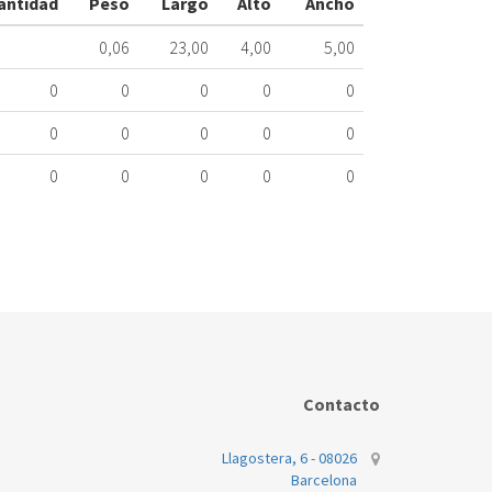
antidad
Peso
Largo
Alto
Ancho
ME
426.53.0005
0,06
23,00
4,00
5,00
Nombre
0
0
0
0
0
Marca
M
0
0
0
0
0
LIEBHERR
SK
20
0
0
0
0
0
Contacto
Llagostera, 6 - 08026
Barcelona