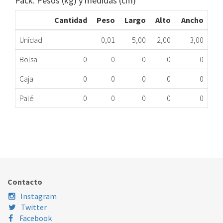
Pack: Pesos (kg) y medidas (cm)
Cantidad
Peso
Largo
Alto
Ancho
Unidad
0,01
5,00
2,00
3,00
Bolsa
0
0
0
0
0
Caja
0
0
0
0
0
Palé
0
0
0
0
0
SOPORTE CAJON CONG FR ELE ER4671S ME
426.33.0014
Nombre Marca
Modelo
Código Fabricante
ELECTROLUX
ER4671S
2033312014
Contacto
Instagram
Twitter
Facebook