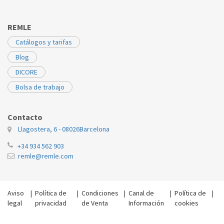
REMLE
Catálogos y tarifas
Blog
DICORE
Bolsa de trabajo
Contacto
Llagostera, 6 - 08026
Barcelona
+34 934 562 903
remle@remle.com
Aviso
|
Política de
|
Condiciones
|
Canal de
|
Política de
|
legal
privacidad
de Venta
Información
cookies