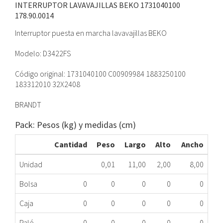
INTERRUPTOR LAVAVAJILLAS BEKO 1731040100
178.90.0014
Interruptor puesta en marcha lavavajillas BEKO
Modelo: D3422FS
Código original: 1731040100 C00909984 1883250100
183312010 32X2408
BRANDT
Pack: Pesos (kg) y medidas (cm)
Cantidad
Peso
Largo
Alto
Ancho
Unidad
0,01
11,00
2,00
8,00
Bolsa
0
0
0
0
0
Caja
0
0
0
0
0
Palé
0
0
0
0
0