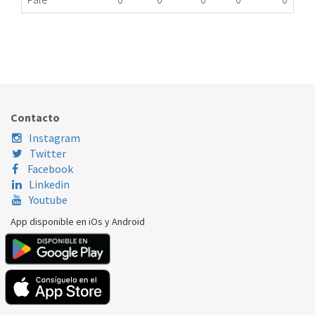
INTERRUPTOR LAVAVAJILLAS BEKO 1731040100
178.90.0014
Nombre Marca
Modelo
Código Fabricante
BEKO
BEKO
183312010
Contacto
Instagram
Twitter
Facebook
Linkedin
Youtube
App disponible en iOs y Android