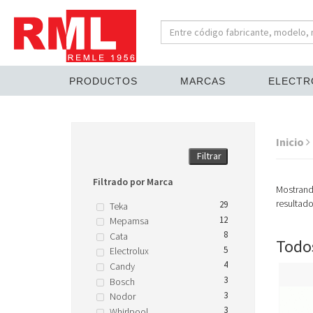
PRODUCTOS
MARCAS
ELECTR
Inicio
Filtrar
Filtrado por Marca
Mostran
resultad
29
Teka
12
Mepamsa
8
Cata
Todos
5
Electrolux
4
Candy
3
Bosch
3
Nodor
3
Whirlpool