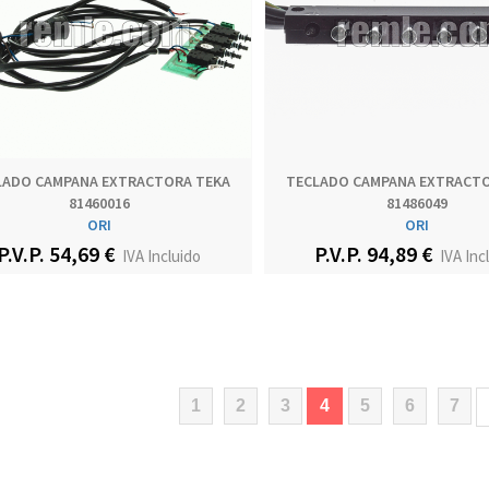
LADO CAMPANA EXTRACTORA TEKA
TECLADO CAMPANA EXTRACTO
81460016
81486049
ORI
ORI
P.V.P. 54,69 €
P.V.P. 94,89 €
IVA Incluido
IVA Inc
(current)
1
2
3
4
5
6
7