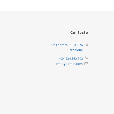
Contacto
Llagostera, 6 - 08026
Barcelona
+34 934 562 903
remle@remle.com