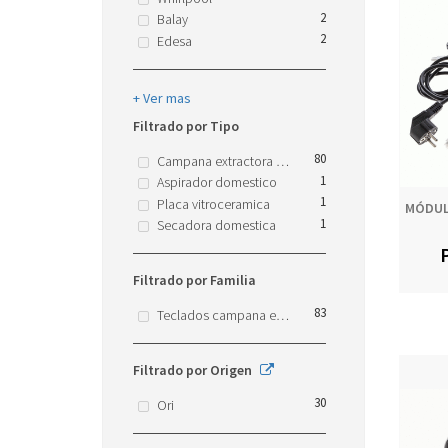
2
Balay
2
Edesa
+ Ver mas
Filtrado por Tipo
80
Campana extractora domestica
1
Aspirador domestico
1
Placa vitroceramica
MÓDUL
1
Secadora domestica
P
Filtrado por Familia
83
Teclados campana extractora
Filtrado por Origen
30
Ori