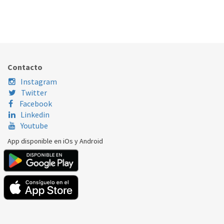
RELOJ TEMPORIZADOR HORNO TEKA 83340617
324.78.0156
Nombre Marca
Modelo
Código Fabricante
TEKA
HSB635
83340617
Contacto
Instagram
Twitter
Facebook
Linkedin
Youtube
App disponible en iOs y Android