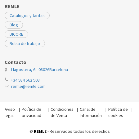
REMLE
Catálogos y tarifas
Blog
DICORE
Bolsa de trabajo
Contacto
Llagostera, 6 - 08026
Barcelona
+34 934 562 903
remle@remle.com
Aviso
|
Política de
|
Condiciones
|
Canal de
|
Política de
|
legal
privacidad
de Venta
Información
cookies
©
REMLE
- Reservados todos los derechos