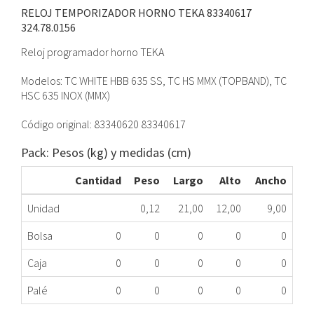
RELOJ TEMPORIZADOR HORNO TEKA 83340617
324.78.0156
Reloj programador horno TEKA
Modelos: TC WHITE HBB 635 SS, TC HS MMX (TOPBAND), TC
HSC 635 INOX (MMX)
Código original: 83340620 83340617
Pack: Pesos (kg) y medidas (cm)
Cantidad
Peso
Largo
Alto
Ancho
Unidad
0,12
21,00
12,00
9,00
Bolsa
0
0
0
0
0
Caja
0
0
0
0
0
Palé
0
0
0
0
0