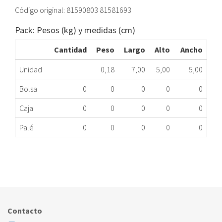
Código original: 81590803 81581693
Pack: Pesos (kg) y medidas (cm)
Cantidad
Peso
Largo
Alto
Ancho
Unidad
0,18
7,00
5,00
5,00
Bolsa
0
0
0
0
0
Caja
0
0
0
0
0
Palé
0
0
0
0
0
TEMPORIZADOR HM TEKA 81590803 ME
324.78.0042
Nombre Marca
Modelo
Código Fabricante
TEKA
MW21-6
81590803
Contacto