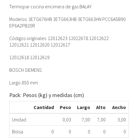
Termopar cocina encimera de gas BALAY
Modelos: 3ETG676HB 3ETG663HB 3ETG663HN PCC6A5B90
EP6A2PB20R
Códigos originales: 12012623 12022678 12012622
12012621 12012620 12012617
12012618 12012619
BOSCH SIEMENS
Largo 850 mm
Pack: Pesos (kg) y medidas (cm)
Cantidad
Peso
Largo
Alto
Ancho
Unidad
0,03
7,00
7,00
3,00
Bolsa
0
0
0
0
0