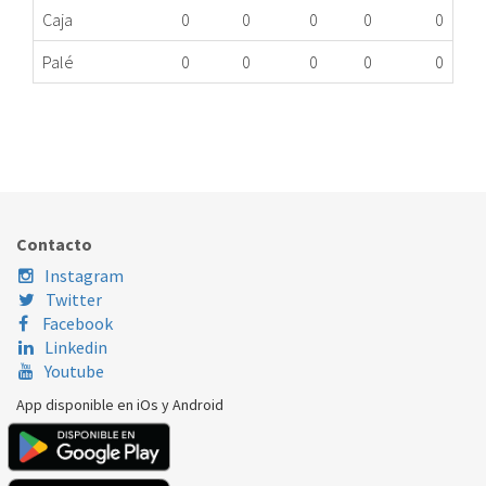
Caja
0
0
0
0
0
Palé
0
0
0
0
0
TERMOPAR L:850mm CC BALAY 12012623
300.16.0011
Nombre Marca
Modelo
Código Fabricante
BALAY
3ETG676HB
12012623
Contacto
Instagram
Twitter
Facebook
Linkedin
Youtube
App disponible en iOs y Android